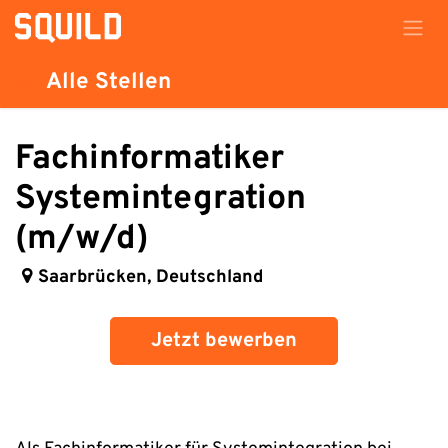
Zum Inhalt springen
Alle Stellen
Fachinformatiker
Systemintegration
(m/w/d)
Saarbrücken
,
Deutschland
Jetzt bewerben